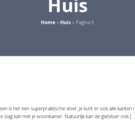
Huis
Home
»
Huis
»
Pagina 6
leen is het een superpraktische vloer, je kunt er ook alle kanten
n de slag kan met je woonkamer. Natuurlijk kan de gietvloer ook […