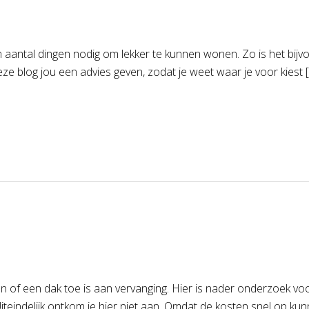
een aantal dingen nodig om lekker te kunnen wonen. Zo is het bi
eze blog jou een advies geven, zodat je weet waar je voor kiest 
ten of een dak toe is aan vervanging. Hier is nader onderzoek v
Uiteindelijk ontkom je hier niet aan. Omdat de kosten snel op k