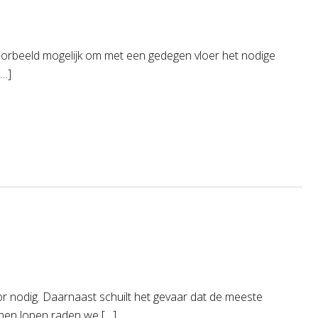
jvoorbeeld mogelijk om met een gedegen vloer het nodige
[…]
oor nodig. Daarnaast schuilt het gevaar dat de meeste
unnen lopen raden we […]