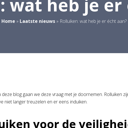
: wat heb je er
Home
»
Laatste nieuws
»
Rolluiken: wat heb je er écht aan?
In deze blog gaan we deze vraag met je doornemen. Rolluiken zi
we niet langer treuzelen en er eens induiken.
uiken voor de veilighe